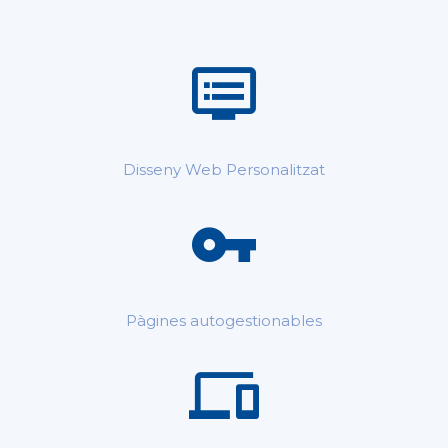
Disseny Web Personalitzat
Pàgines autogestionables