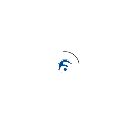
In Posted
febrero 08, 2023
Saltamos
Admin_Patitus
In Posted
febrero 08, 2023
Supercarsonline
Admin_Patitus
In Posted
febrero 08, 2023