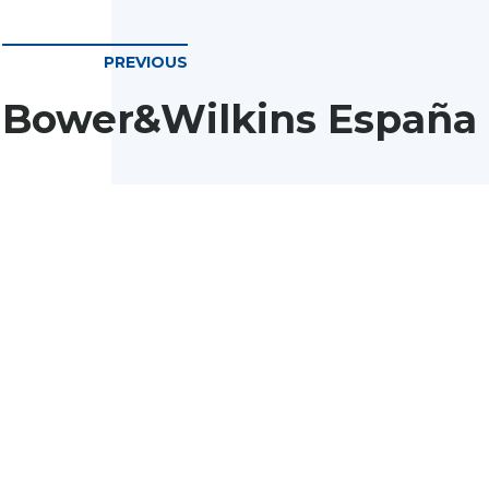
PREVIOUS
Bower&Wilkins España
© 2023 Patitus Web i Gràfica
Avís Legal
Protecció de Dades
Política de Cookies