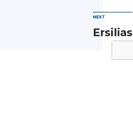
NEXT
Ersilias
Pic Negre, 11-13
08272 Sant Fruits de Bages
677 44 64 85
info@patitus.com