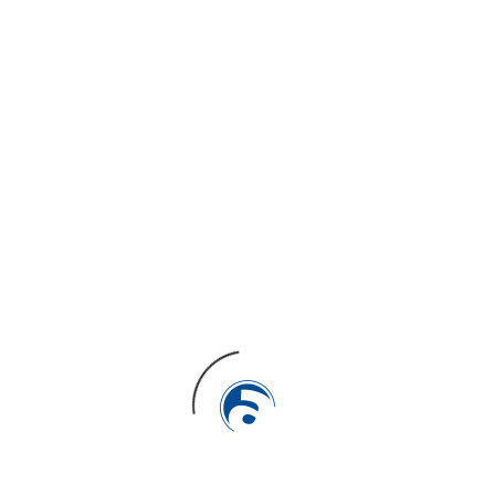
Som hattrick
Category
WordPress
Expertos en la celebración de
campus deportivos.
Barcelona
www.somhattrick.com/
SHARE ON