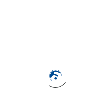
QNP
Category
Branding
Marca de pales de pàdel
Barcelona
SHARE ON