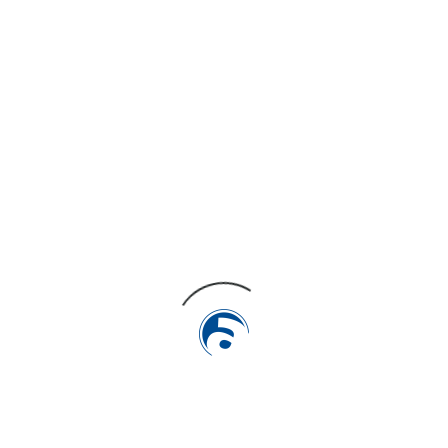
Prunés Arquitectes
Category
WordPress
Estudi d’Arquitectura
Manresa
www.prunesarquitectes.com/
SHARE ON